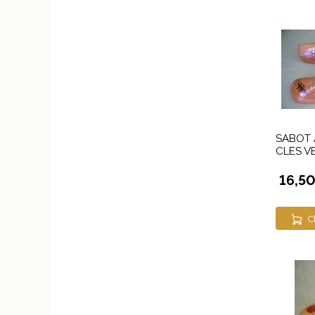
SABOT
CLES V
16,5
C