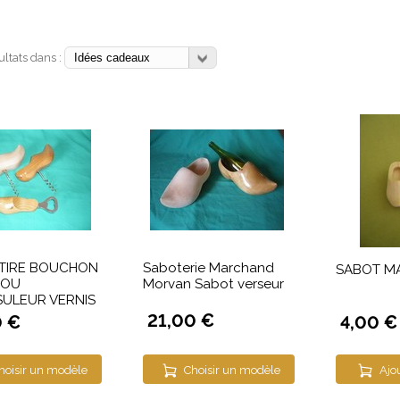
sultats dans :
TIRE BOUCHON
Saboterie Marchand
SABOT M
 OU
Morvan Sabot verseur
ULEUR VERNIS
21,00 €
0 €
4,00 €
hoisir un modèle
Choisir un modèle
Ajo