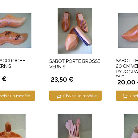
 ACCROCHE
SABOT T
SABOT PORTE BROSSE
ERNIS
20 CM VE
VERNIS
PYROGRAV
BLE
0 €
23,50 €
20,00
hoisir un modèle
Choisir un modèle
Choi