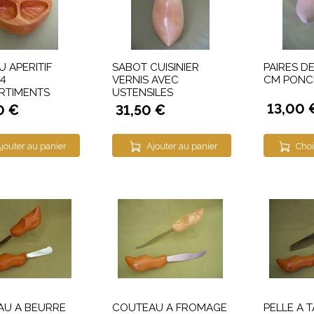
U APERITIF
SABOT CUISINIER
PAIRES D
 4
VERNIS AVEC
CM PONC
RTIMENTS
USTENSILES
13,00 
0 €
31,50 €
jouter au panier
Ajouter au panier
Choi
AU A BEURRE
COUTEAU A FROMAGE
PELLE A 