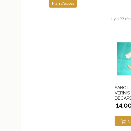
Plan d'accès
Il y a 23 ré
SABOT 
VERNIS
DECAPS
14,0
C