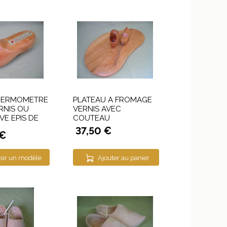
HERMOMETRE
PLATEAU A FROMAGE
RNIS OU
VERNIS AVEC
E EPIS DE
COUTEAU
37,50 €
 €
sir un modèle
Ajouter au panier